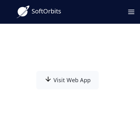
SoftOrbits
Meerdere Afbeeldingen
Tegelijk Opschalen met AI
Visit Web App