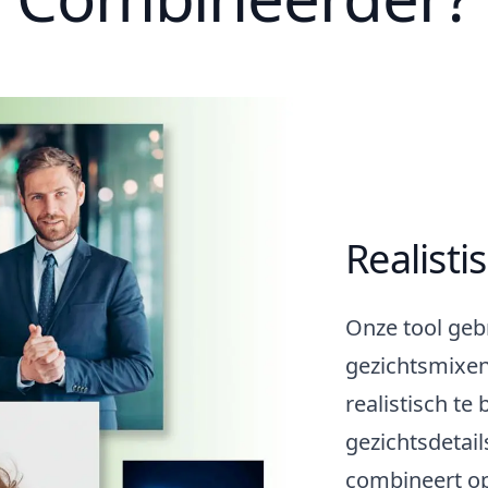
genereer een baby met deze
gelaatstrekken.
Realisti
Onze tool geb
gezichtsmixen
realistisch te
gezichtsdetail
combineert op 