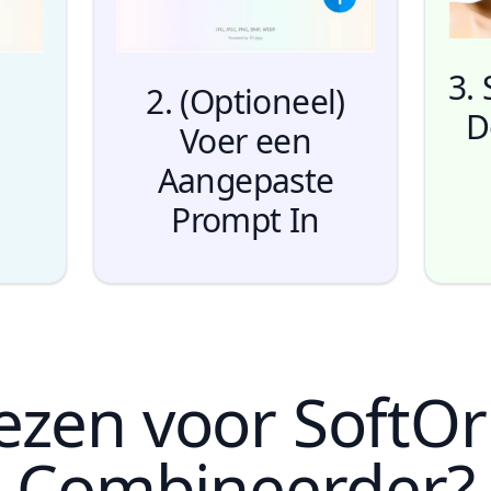
3.
2. (Optioneel)
D
Voer een
Aangepaste
Prompt In
zen voor SoftOrb
Combineerder?