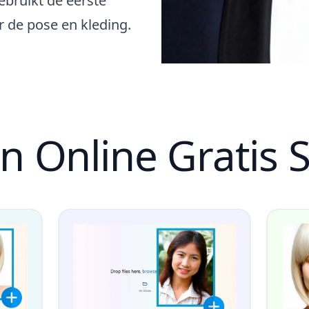
ebruikt de eerste
r de pose en kleding.
n Online Grati