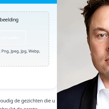
fbeelding
 uploaden
: Png, Jpeg, Jpg, Webp,
c
 nu
udig de gezichten die u