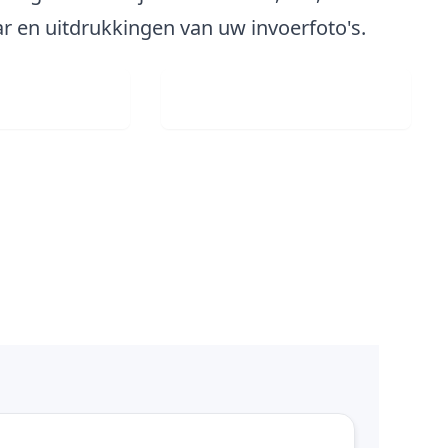
ar en uitdrukkingen van uw invoerfoto's.
ing uploaden
Gratis downloaden