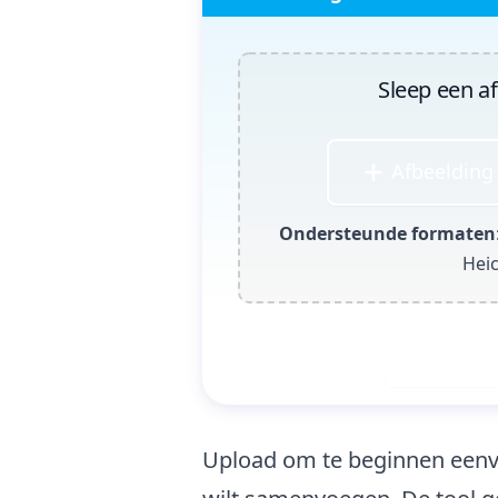
Sleep een a
Afbeelding
Ondersteunde formaten
Hei
Genereer
Upload om te beginnen eenvo