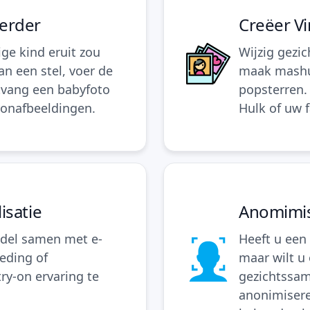
erder
Creëer Vi
ge kind eruit zou
Wijzig gezi
an een stel, voer de
maak mashu
ntvang een babyfoto
popsterren.
ronafbeeldingen.
Hulk of uw 
isatie
Anomimis
odel samen met e-
Heeft u een 
eding of
maar wilt u
ry-on ervaring te
gezichtssam
anonimiseren