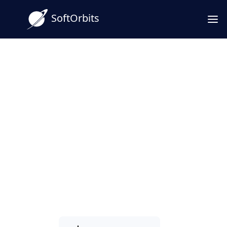
SoftOrbits
Audio & Video to Text
Transcriber software voor
Windows 10/11
Audio & Video to Text Transcriber software
converteert audio- en videobestanden naar
tekst offline op uw Windows PC.
Batchmodus. Snelle en nauwkeurige
transcriptie.