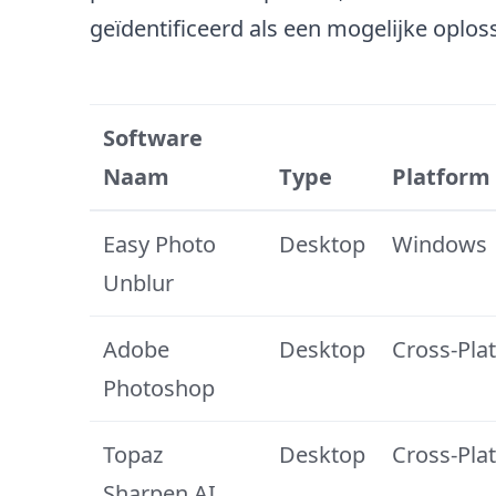
geïdentificeerd als een mogelijke oploss
Software
Naam
Type
Platform
Easy Photo
Desktop
Windows
Unblur
Adobe
Desktop
Cross-Pla
Photoshop
Topaz
Desktop
Cross-Pla
Sharpen AI