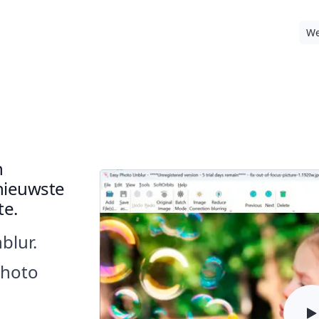
We
aken in 2025: De Ultieme Gids
n
nieuwste
te.
blur.
Photo