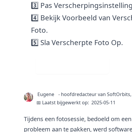
3️⃣ Pas Verscherpingsinstellin
4️⃣ Bekijk Voorbeeld van Vers
Foto.
5️⃣ Sla Verscherpte Foto Op.
Gratis downloaden
Eugene
-
hoofdredacteur van SoftOrbits
📅 Laatst bijgewerkt op:
2025-05-11
Tijdens een fotosessie, bedoeld om een
probleem aan te pakken, werd software