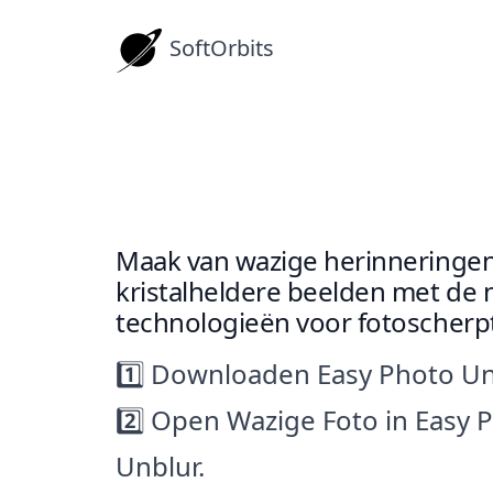
SoftOrbits
Foto Scherper M
How-tos
Maak van wazige herinneringe
kristalheldere beelden met de 
technologieën voor fotoscherp
1️⃣ Downloaden Easy Photo Un
2️⃣ Open Wazige Foto in Easy 
Unblur.