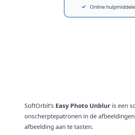
Online hulpmiddel
Image Sharpening Soft
SoftOrbit’s
Easy Photo Unblur
is een s
onscherptepatronen in de afbeeldingen e
afbeelding aan te tasten.