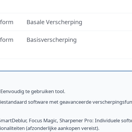
tform
Basale Verscherping
tform
Basisverscherping
:
Eenvoudig te gebruiken tool.
iestandaard software met geavanceerde verscherpingsfunct
SmartDeblur, Focus Magic, Sharpener Pro
:
Individuele so
onaliteiten (afzonderlijke aankopen vereist).